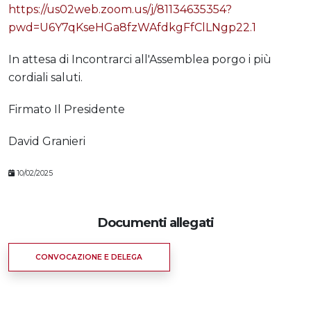
https://us02web.zoom.us/j/81134635354?
pwd=U6Y7qKseHGa8fzWAfdkgFfClLNgp22.1
In attesa di Incontrarci all'Assemblea porgo i più
cordiali saluti.
Firmato Il Presidente
David Granieri
10/02/2025
Documenti allegati
CONVOCAZIONE E DELEGA