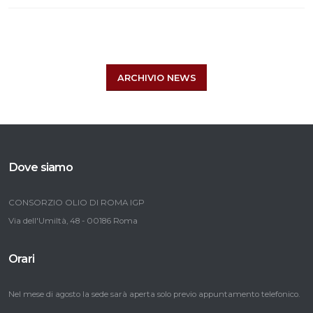
ARCHIVIO NEWS
Dove siamo
CONSORZIO OLIO DI ROMA IGP
Via dell'Umiltà, 48 - 00186 Roma
Orari
Nel mese di agosto la sede sarà aperta solo previo appuntamento telefonico.