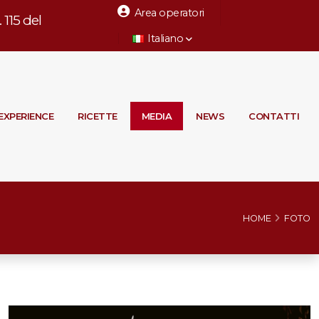
Area operatori
115 del
Italiano
EXPERIENCE
RICETTE
MEDIA
NEWS
CONTATTI
HOME
FOTO