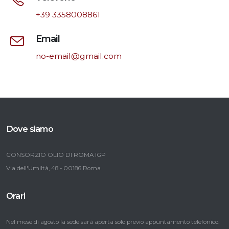
+39 3358008861
Email
no-email@gmail.com
Dove siamo
CONSORZIO OLIO DI ROMA IGP
Via dell'Umiltà, 48 - 00186 Roma
Orari
Nel mese di agosto la sede sarà aperta solo previo appuntamento telefonico.