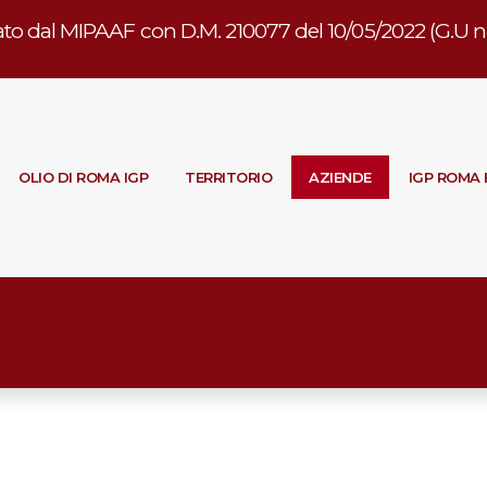
to dal MIPAAF con D.M. 210077 del 10/05/2022 (G.U n. 
OLIO DI ROMA IGP
TERRITORIO
AZIENDE
IGP ROMA 