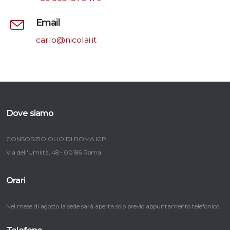
Email
carlo@nicolai.it
Dove siamo
CONSORZIO OLIO DI ROMA IGP
Via dell'Umiltà, 48 - 00186 Roma
Orari
Nel mese di agosto la sede sarà aperta solo previo appuntamento telefonico.