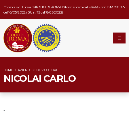
Consorzio di Tutela dell'OLIO DI ROMA IGP incaricato dal MIPAAF con D.M. 210077
del 10/05/2022 (G.U n. 115 del 18/05/2022)
HOME
AZIENDE
OLIVICOLTORI
NICOLAI CARLO
-