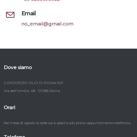
Email
no_email@gmail.com
Dove siamo
CONSORZIO OLIO DI ROMA IGP
Via dell'Umiltà, 48 - 00186 Roma
Orari
Nel mese di agosto la sede sarà aperta solo previo appuntamento telefonico.