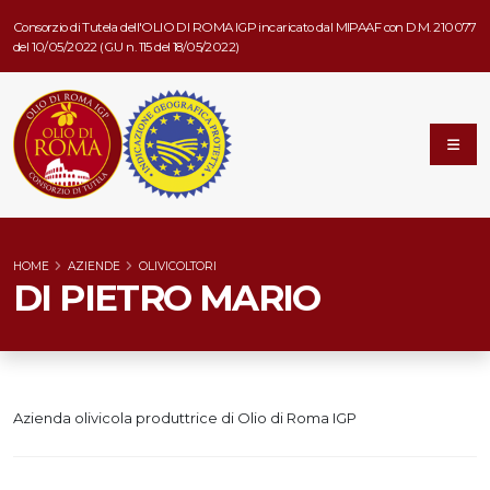
Consorzio di Tutela dell'OLIO DI ROMA IGP incaricato dal MIPAAF con D.M. 210077
del 10/05/2022 (G.U n. 115 del 18/05/2022)
HOME
AZIENDE
OLIVICOLTORI
DI PIETRO MARIO
Azienda olivicola produttrice di Olio di Roma IGP