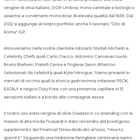
vergine di oliva italiano, DOP Umbria, mono varietale e biologico
assieme a condimenti monodose di elevata qualità dal 1639. Dal
2022 si aggiunge al nostro portfolio anche il neonato "Olio di
Roma" IGP.
Annoveriamo nella nostra clientela ristoranti Stellati Michelin e
Celebrity Chefs quali Carlo Cracco, Antonino Cannavacciuolo,
Bruno Barbieri, Fratelli Cerea e l'inglese Jason Atherton.
Selezionati da celebrità quali Kylie Minogue. Siamo presenti in
mercati di nicchia quali la storica gastronomia milanese PECK,
EATALY e negozi Duty Free con una presenza capillare in 15
aeroporti italiani e a bordo alle compagnie aeree.
Il nostro olio extra vergine di olive Gradassi in co-branding con la
maison di alta moda Trussardi è stato recensito dal prestigioso
supplemento del Financial Times dedicato al lusso, "How to
spend it". Seguendo una tradizione famigliare centenaria siamo