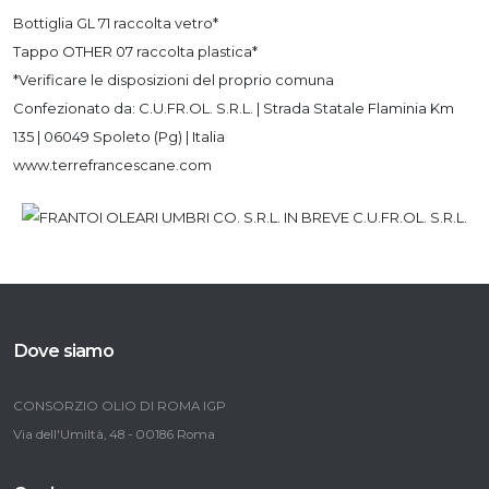
Bottiglia GL 71 raccolta vetro*
Tappo OTHER 07 raccolta plastica*
*Verificare le disposizioni del proprio comuna
Confezionato da: C.U.FR.OL. S.R.L. | Strada Statale Flaminia Km
135 | 06049 Spoleto (Pg) | Italia
www.terrefrancescane.com
Dove siamo
CONSORZIO OLIO DI ROMA IGP
Via dell'Umiltà, 48 - 00186 Roma