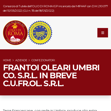
Consorzio di Tutela dell'OLIO DI ROMA IGP incaricato dal MIPAAF con D.M. 210077
del 10/05/2022 (G.U n. 115 del 18/05/2022)
HOME
AZIENDE
CONFEZIONATORI
FRANTOI OLEARI UMBRI
CO. S.R.L. IN BREVE
C.U.FR.OL. S.R.L.
Terre Francescane, con sede in Umbria, produce olio extra