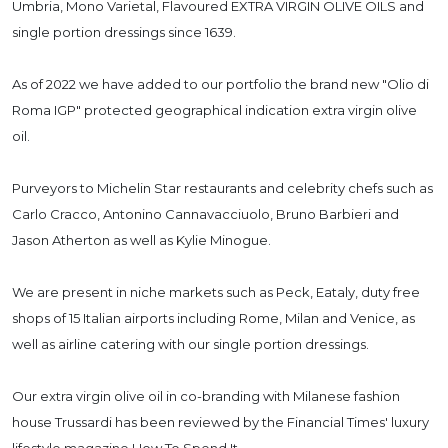
Umbria, Mono Varietal, Flavoured EXTRA VIRGIN OLIVE OILS and
single portion dressings since 1639.
As of 2022 we have added to our portfolio the brand new "Olio di
Roma IGP" protected geographical indication extra virgin olive
oil.
Purveyors to Michelin Star restaurants and celebrity chefs such as
Carlo Cracco, Antonino Cannavacciuolo, Bruno Barbieri and
Jason Atherton as well as Kylie Minogue.
We are present in niche markets such as Peck, Eataly, duty free
shops of 15 Italian airports including Rome, Milan and Venice, as
well as airline catering with our single portion dressings.
Our extra virgin olive oil in co-branding with Milanese fashion
house Trussardi has been reviewed by the Financial Times' luxury