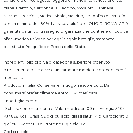
carciofo e un retrogusto leggero di mandorla. Varietà di olive:
Itrana, Frantoio, Carboncella, Leccino, Moraiolo, Caninese,
Salviana, Rosciola, Marina, Sirole, Maurino, Pendolino e Frantoio
per un minimo dell'80%. La tracciabilità dell' OLIO DI ROMA IGP è
garantita da un contrassegno di garanzia che contiene un codice
alfanumerico univoco per ogni singola bottiglia, stampato
dall'Istituto Poligrafico e Zecca dello Stato.
Ingredienti: olio di oliva di categoria superiore ottenuto
direttamente dalle olive e unicamente mediante procedimenti
meccanici
Prodotto in Italia. Conservare in luogo fresco e buio. Da
consumarsi preferibilmente entro il: 24 mesi data
imbottigliamento.
Dichiarazione nutrizionale: Valori medi per 100 ml: Energia 3404
KJ / 828 Kcal, Grassi 92 g di cui acidi grassi saturi 14 g, Carboidrati 0
g di cui Zuccheri 0 g, Proteine 0 g, Sale 0 g
Codici riciclo: