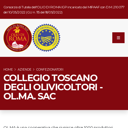
Consorzio di Tutela dell'OLIO DI ROMA IGP incaricato dal MIPAAF con D.M. 210077
del 10/05/2022 (G.U n. 115 del 18/05/2022)
HOME
AZIENDE
CONFEZIONATORI
COLLEGIO TOSCANO
DEGLI OLIVICOLTORI -
OL.MA. SAC
OL.MA è una cooperativa che riunisce oltre 1000 produttori