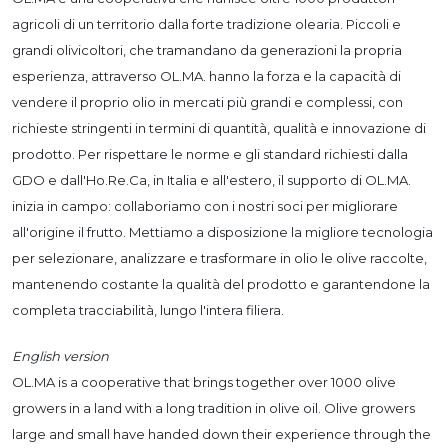
agricoli di un territorio dalla forte tradizione olearia. Piccoli e
grandi olivicoltori, che tramandano da generazioni la propria
esperienza, attraverso OL.MA. hanno la forza e la capacità di
vendere il proprio olio in mercati più grandi e complessi, con
richieste stringenti in termini di quantità, qualità e innovazione di
prodotto. Per rispettare le norme e gli standard richiesti dalla
GDO e dall'Ho.Re.Ca, in Italia e all'estero, il supporto di OL.MA.
inizia in campo: collaboriamo con i nostri soci per migliorare
all'origine il frutto. Mettiamo a disposizione la migliore tecnologia
per selezionare, analizzare e trasformare in olio le olive raccolte,
mantenendo costante la qualità del prodotto e garantendone la
completa tracciabilità, lungo l'intera filiera.
English version
OL.MA is a cooperative that brings together over 1000 olive
growers in a land with a long tradition in olive oil. Olive growers
large and small have handed down their experience through the