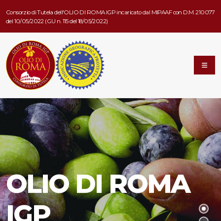
Consorzio di Tutela dell'OLIO DI ROMA IGP incaricato dal MIPAAF con D.M. 210077
del 10/05/2022 (G.U n. 115 del 18/05/2022)
OLIO DI ROMA
IGP